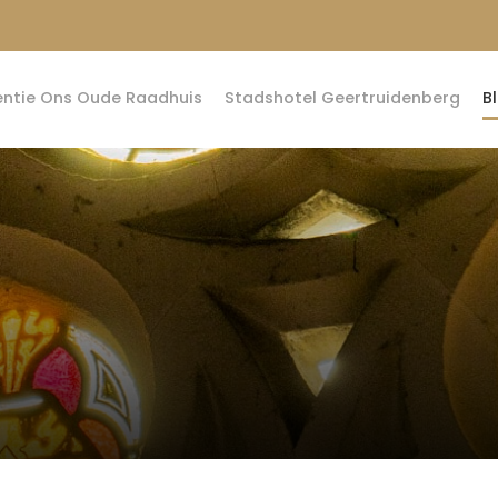
entie Ons Oude Raadhuis
Stadshotel Geertruidenberg
B