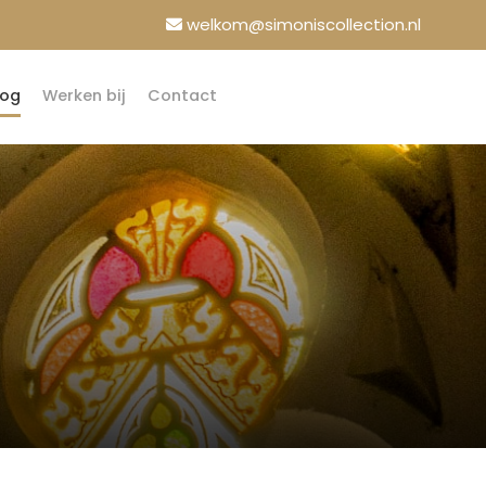
welkom@simoniscollection.nl
log
Werken bij
Contact