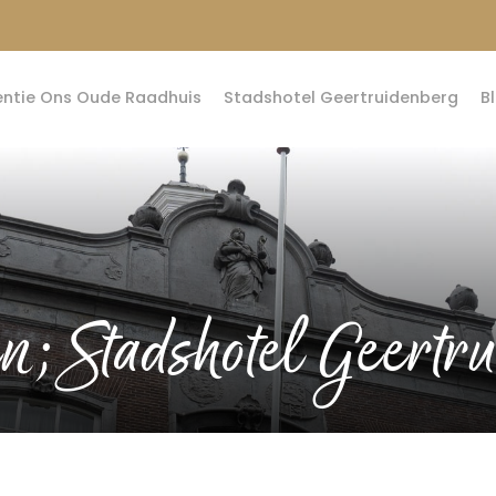
entie Ons Oude Raadhuis
Stadshotel Geertruidenberg
B
n; Stadshotel Geertr