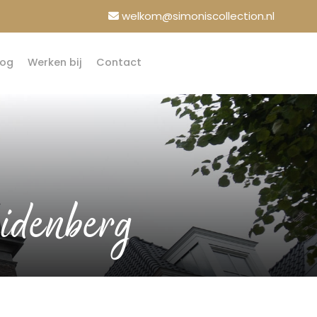
welkom@simoniscollection.nl
log
Werken bij
Contact
uidenberg