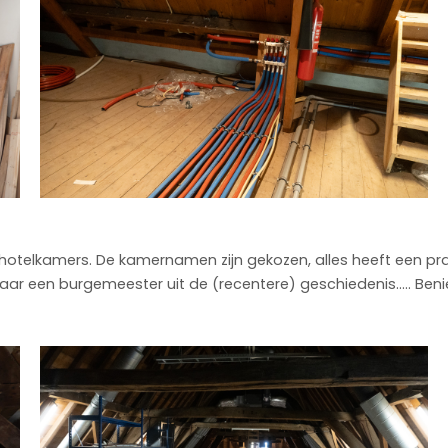
hotelkamers. De kamernamen zijn gekozen, alles heeft een pr
r een burgemeester uit de (recentere) geschiedenis….. Ben